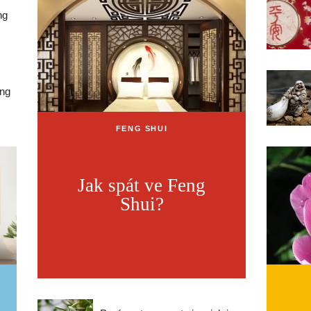
ng
eng
FENG SHUI
Jak spát ve Feng
Shui?