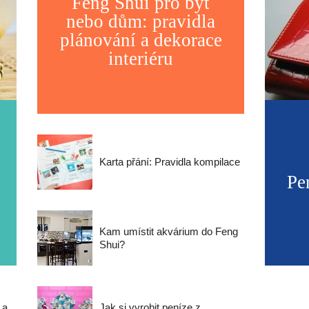
Feng Shui pro byt
nebo dům: pravidla
plánování a dekorace
interiéru
Karta přání: Pravidla kompilace
Pe
Kam umístit akvárium do Feng
Shui?
 a
Jak si vyrobit peníze z