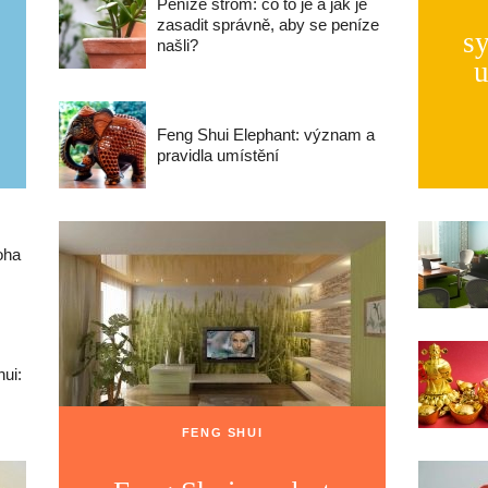
Peníze strom: co to je a jak je
zasadit správně, aby se peníze
sy
našli?
u
Feng Shui Elephant: význam a
pravidla umístění
oha
ui:
FENG SHUI