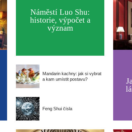
Náměstí Luo Shu:
historie, výpočet a
význam
Mandarin kachny: jak si vybrat
a kam umístit postavu?
J
l
Feng Shui čísla