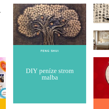
,
FENG SHUI
DIY peníze strom
malba