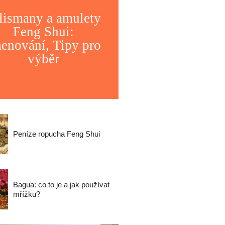
lismany a amulety
Feng Shui:
enování, Tipy pro
výběr
Peníze ropucha Feng Shui
Bagua: co to je a jak používat
mřížku?