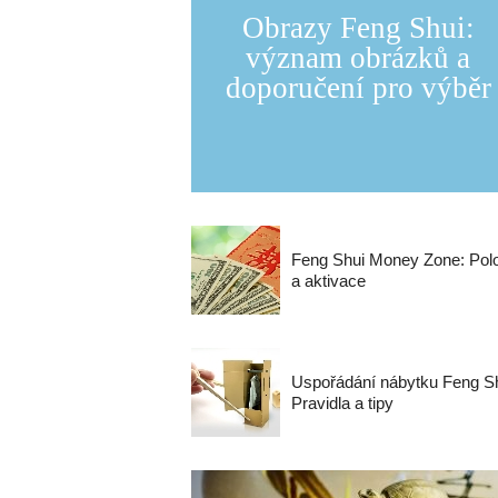
Obrazy Feng Shui:
význam obrázků a
doporučení pro výběr
Feng Shui Money Zone: Pol
a aktivace
Uspořádání nábytku Feng Sh
Pravidla a tipy