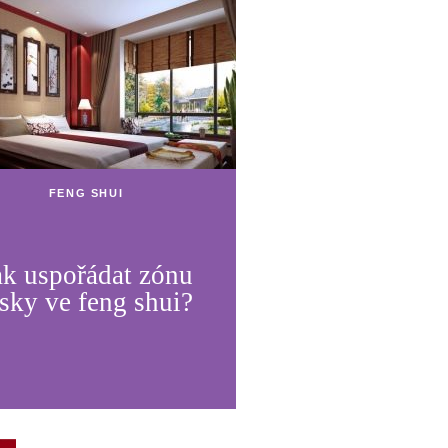
FENG SHUI
ak uspořádat zónu
ásky ve feng shui?