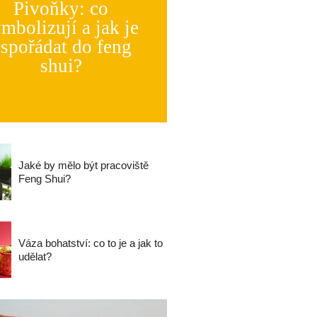
Pivoňky: co
mbolizují a jak je
spořádat do feng
shui?
Jaké by mělo být pracoviště
Feng Shui?
Váza bohatství: co to je a jak to
udělat?