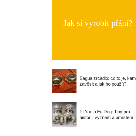
Jak si vyrobit přání?
Bagua zrcadlo: co to je, ka
zavěsit a jak ho použít?
Pi Yao a Fu Dog: Tipy pro
historii, význam a umístění