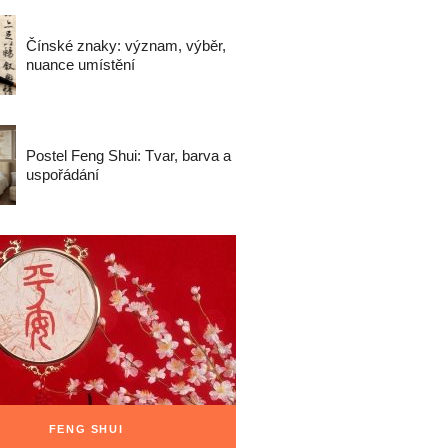
Čínské znaky: význam, výběr,
nuance umístění
Postel Feng Shui: Tvar, barva a
uspořádání
FENG SHUI