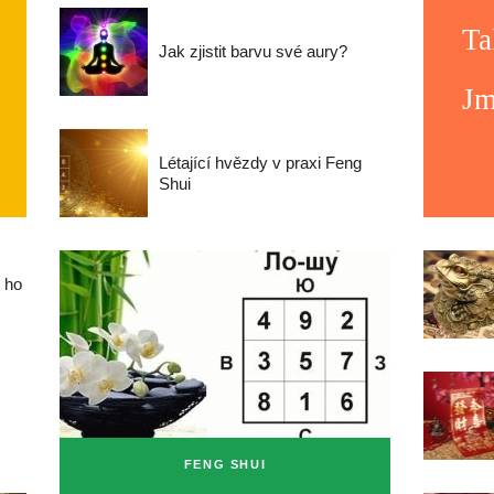
Ta
Jak zjistit barvu své aury?
Jm
Létající hvězdy v praxi Feng
Shui
m ho
FENG SHUI