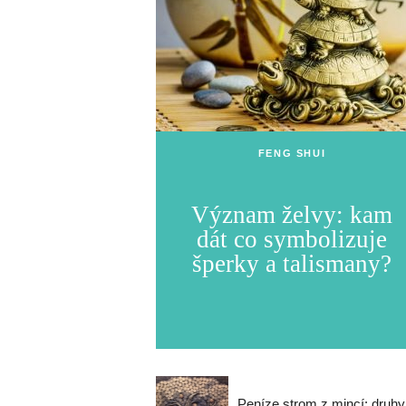
FENG SHUI
Význam želvy: kam
dát co symbolizuje
šperky a talismany?
Peníze strom z mincí: druhy