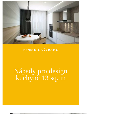
DESIGN A VÝZDOBA
Nápady pro design
kuchyně 13 sq. m