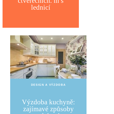
čtverečních. m s
lednicí
DESIGN A VÝZDOBA
Výzdoba kuchyně:
zajímavé způsoby