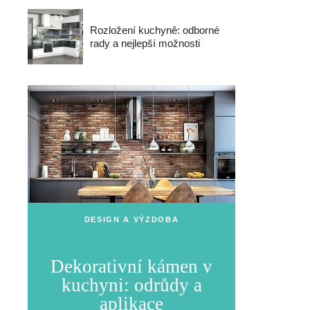
Rozložení kuchyně: odborné
rady a nejlepší možnosti
DESIGN A VÝZDOBA
Dekorativní kámen v
kuchyni: odrůdy a
aplikace