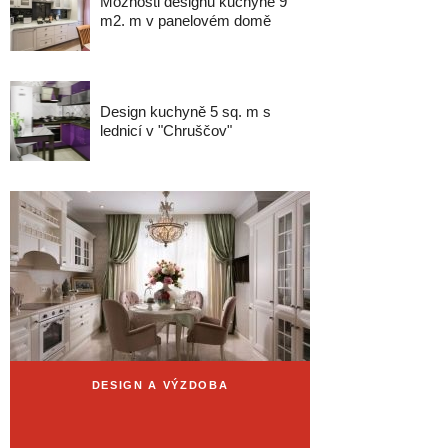
Možnosti designu kuchyně 9
m2. m v panelovém domě
Design kuchyně 5 sq. m s
lednicí v "Chruščov"
DESIGN A VÝZDOBA