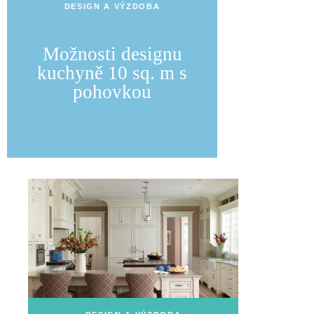
DESIGN A VÝZDOBA
Možnosti designu
kuchyně 10 sq. m s
pohovkou