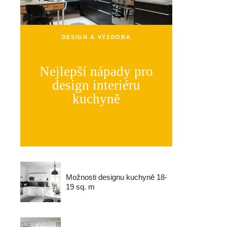
DESIGN A VÝZDOBA
Nejlepší nápady pro
design interiéru
kuchyně
Možnosti designu kuchyně 18-
19 sq. m