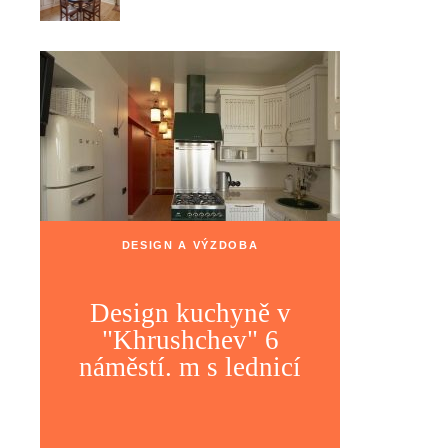
DESIGN A VÝZDOBA
Design kuchyně v
"Khrushchev" 6
náměstí. m s lednicí