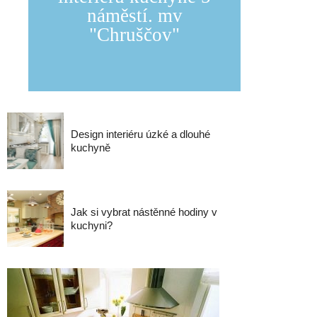
náměstí. mv
"Chruščov"
Design interiéru úzké a dlouhé
kuchyně
Jak si vybrat nástěnné hodiny v
kuchyni?