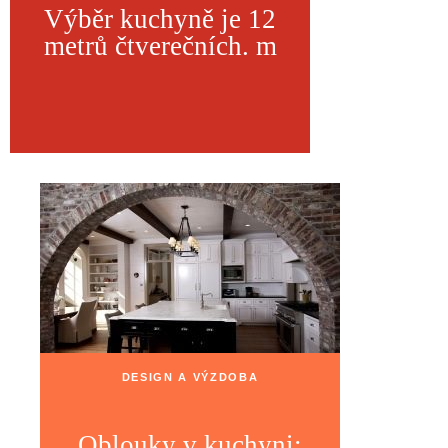
Výběr kuchyně je 12
metrů čtverečních. m
DESIGN A VÝZDOBA
Oblouky v kuchyni: