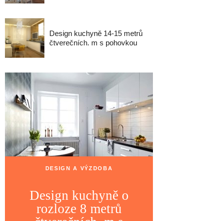
Design kuchyně 14-15 metrů
čtverečních. m s pohovkou
DESIGN A VÝZDOBA
Design kuchyně o
rozloze 8 metrů