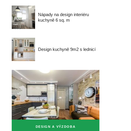
Nápady na design interiéru
kuchyně 6 sq. m
Design kuchyně 9m2 s lednicí
DESIGN A VÝZDOBA