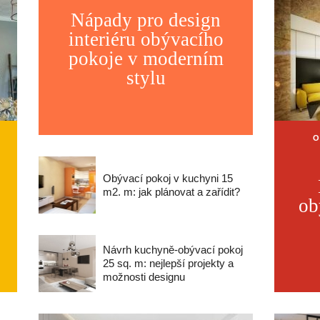
Nápady pro design
interiéru obývacího
pokoje v moderním
stylu
O
Obývací pokoj v kuchyni 15
m2. m: jak plánovat a zařídit?
ob
Návrh kuchyně-obývací pokoj
25 sq. m: nejlepší projekty a
možnosti designu