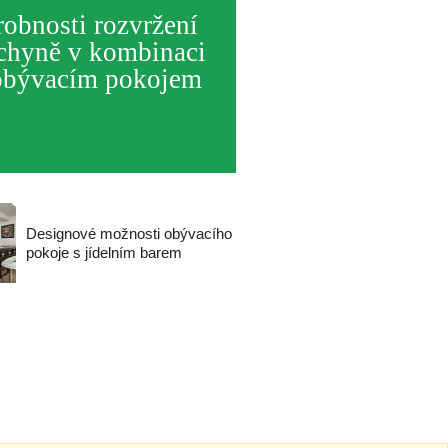
obnosti rozvržení
chyně v kombinaci
obývacím pokojem
Designové možnosti obývacího
pokoje s jídelním barem