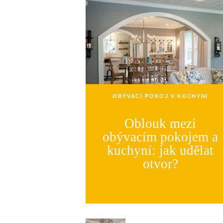
OBÝVACÍ POKOJ V KUCHYNI
Oblouk mezi
obývacím pokojem a
kuchyní: jak udělat
otvor?