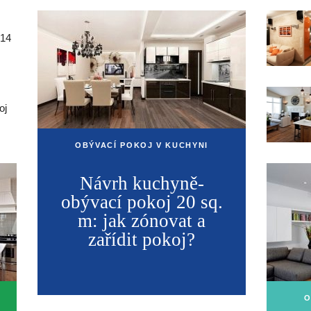
 14
oj
OBÝVACÍ POKOJ V KUCHYNI
Návrh kuchyně-
obývací pokoj 20 sq.
m: jak zónovat a
zařídit pokoj?
O