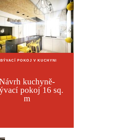
BÝVACÍ POKOJ V KUCHYNI
Návrh kuchyně-
ývací pokoj 16 sq.
m