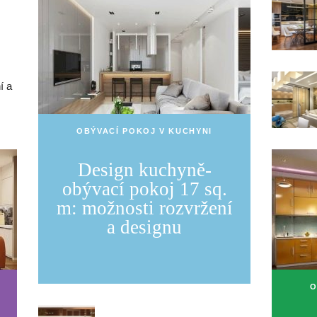
í a
OBÝVACÍ POKOJ V KUCHYNI
Design kuchyně-
obývací pokoj 17 sq.
m: možnosti rozvržení
a designu
O