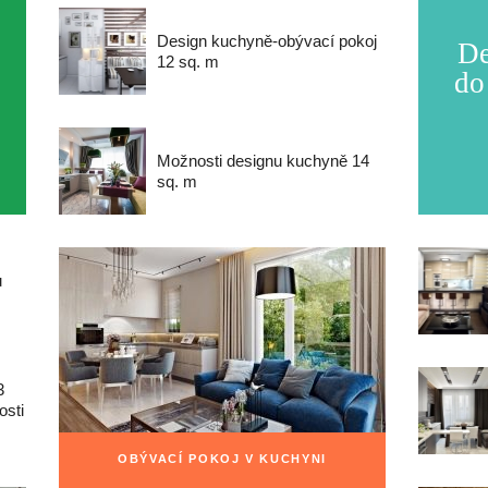
Design kuchyně-obývací pokoj
De
12 sq. m
do
Možnosti designu kuchyně 14
sq. m
u
3
osti
OBÝVACÍ POKOJ V KUCHYNI