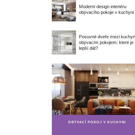
Moderní design interiéru
obývacího pokoje v kuchyni
Posuvné dveře mezi kuchyn
obývacím pokojem: které je
lepší dát?
OBÝVACÍ POKOJ V KUCHYNI