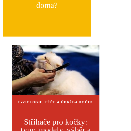
doma?
FYZIOLOGIE, PÉČE A ÚDRŽBA KOČEK
Střihače pro kočky:
typy, modely, výběr a