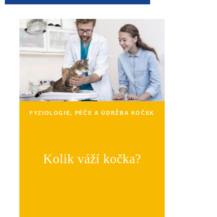
FYZIOLOGIE, PÉČE A ÚDRŽBA KOČEK
Kolik váží kočka?