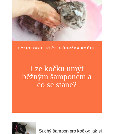
FYZIOLOGIE, PÉČE A ÚDRŽBA KOČEK
Lze kočku umýt
běžným šamponem a
co se stane?
Suchý šampon pro kočky: jak si