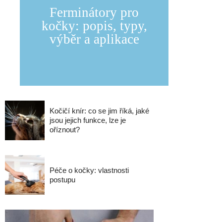
Ferminátory pro
kočky: popis, typy,
výběr a aplikace
Kočičí knír: co se jim říká, jaké
jsou jejich funkce, lze je
oříznout?
Péče o kočky: vlastnosti
postupu