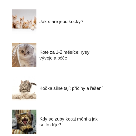
Jak staré jsou kočky?
Kotě za 1-2 měsíce: rysy
vývoje a péče
Kočka silně tají: příčiny a řešení
Kdy se zuby koťat mění a jak
se to děje?