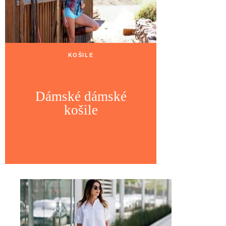
KOŠILE
Dámské dámské
košile