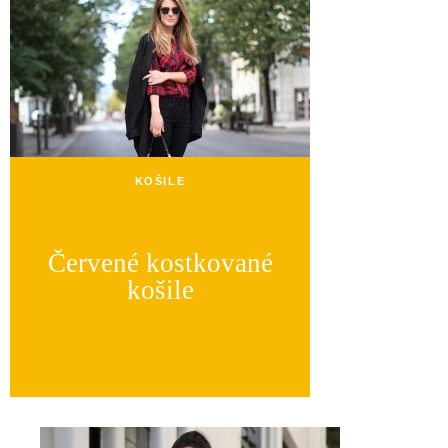
KOŠILE
Červené kostkované
košile