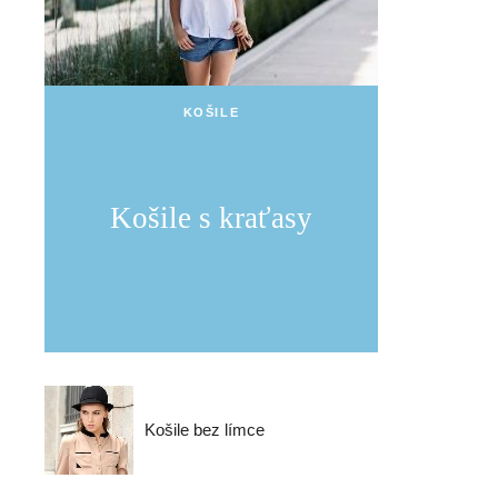
KOŠILE
Košile s kraťasy
Košile bez límce