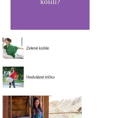
košili?
Zelené košile
Hedvábné tričko