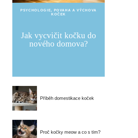
PSYCHOLOGIE, POVAHA A VÝCHOVA
KOČEK
Jak vycvičit kočku do
nového domova?
Příběh domestikace koček
Proč kočky meow a co s tím?