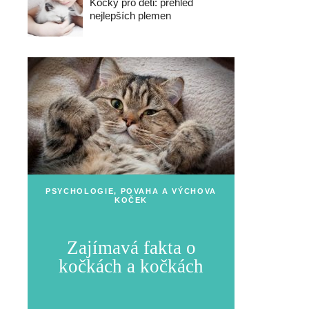
Kočky pro děti: přehled
nejlepších plemen
PSYCHOLOGIE, POVAHA A VÝCHOVA
KOČEK
Zajímavá fakta o
kočkách a kočkách