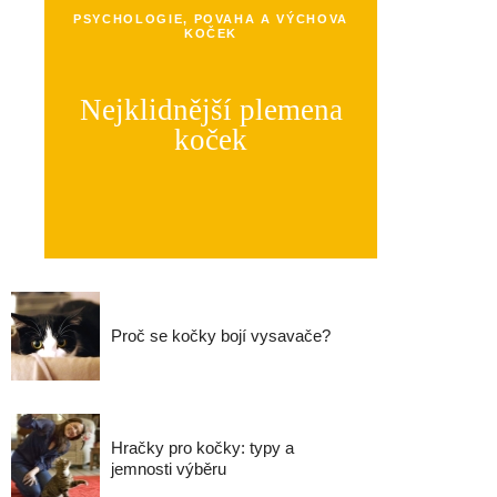
PSYCHOLOGIE, POVAHA A VÝCHOVA
KOČEK
Nejklidnější plemena
koček
Proč se kočky bojí vysavače?
Hračky pro kočky: typy a
jemnosti výběru