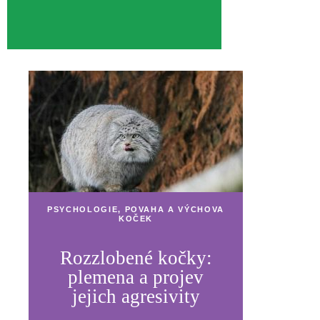
PSYCHOLOGIE, POVAHA A VÝCHOVA
KOČEK
Rozzlobené kočky:
plemena a projev
jejich agresivity