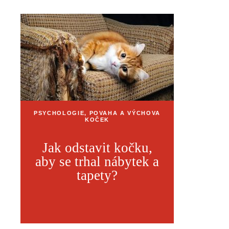
PSYCHOLOGIE, POVAHA A VÝCHOVA
KOČEK
Jak odstavit kočku,
aby se trhal nábytek a
tapety?