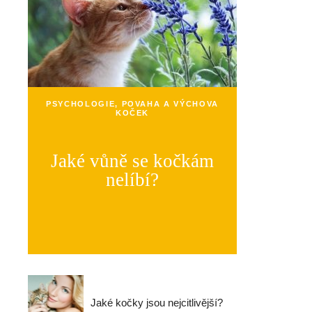
PSYCHOLOGIE, POVAHA A VÝCHOVA
KOČEK
Jaké vůně se kočkám
nelíbí?
Jaké kočky jsou nejcitlivější?