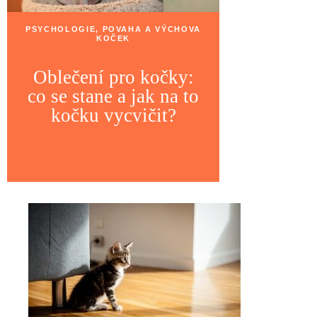
PSYCHOLOGIE, POVAHA A VÝCHOVA
KOČEK
Oblečení pro kočky:
co se stane a jak na to
kočku vycvičit?