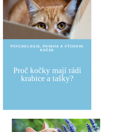
PSYCHOLOGIE, POVAHA A VÝCHOVA
KOČEK
Proč kočky mají rádi
krabice a tašky?