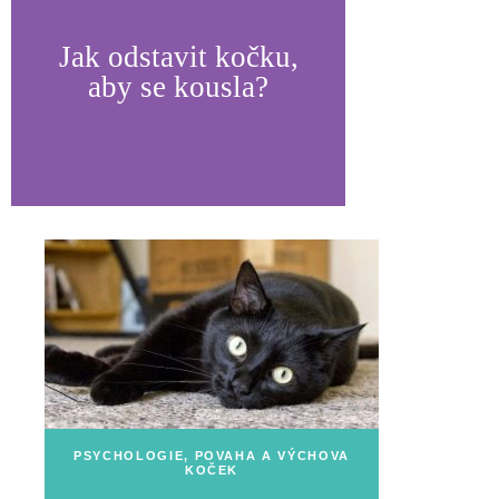
Jak odstavit kočku,
aby se kousla?
PSYCHOLOGIE, POVAHA A VÝCHOVA
KOČEK