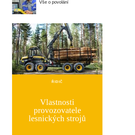
Vše o povolání
ŘIDIČ
Vlastnosti
provozovatele
lesnických strojů