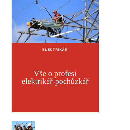
ELEKTRIKÁŘ
Vše o profesi
elektrikář-pochůzkář