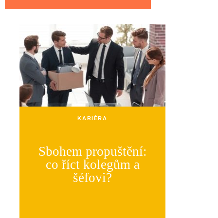
KARIÉRA
Sbohem propuštění:
co říct kolegům a
šéfovi?