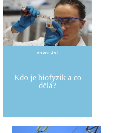
POVOLÁNÍ
Kdo je biofyzik a co
dělá?