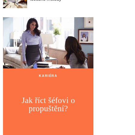
KARIÉRA
Jak říct šéfovi o
propuštění?