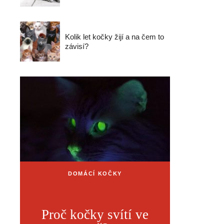
Kolik let kočky žijí a na čem to
závisí?
DOMÁCÍ KOČKY
Proč kočky svítí ve