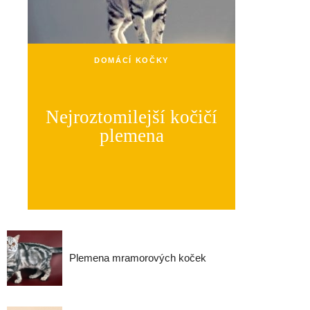
DOMÁCÍ KOČKY
Nejroztomilejší kočičí
plemena
Plemena mramorových koček