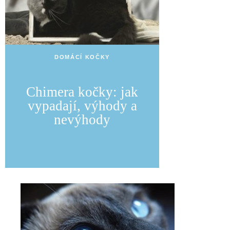
DOMÁCÍ KOČKY
Chimera kočky: jak
vypadají, výhody a
nevýhody