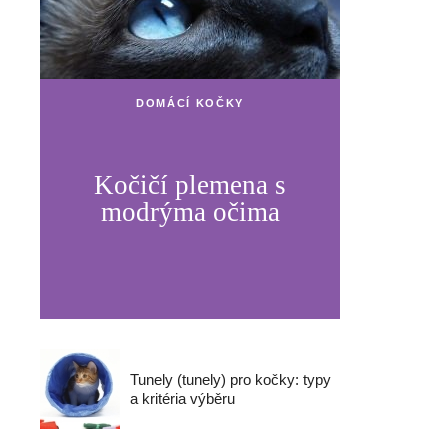
DOMÁCÍ KOČKY
Kočičí plemena s
modrýma očima
Tunely (tunely) pro kočky: typy
a kritéria výběru