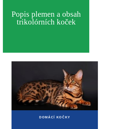
Popis plemen a obsah
trikolórních koček
DOMÁCÍ KOČKY