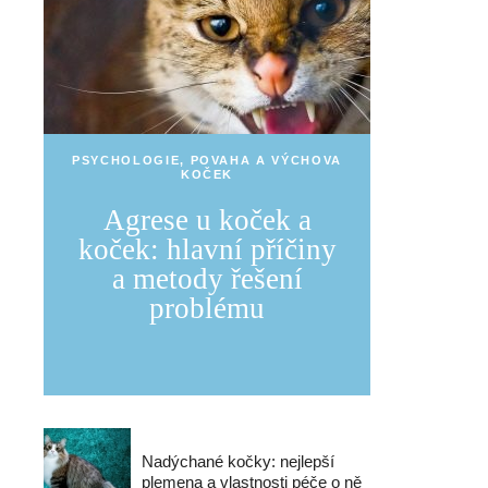
PSYCHOLOGIE, POVAHA A VÝCHOVA
KOČEK
Agrese u koček a
koček: hlavní příčiny
a metody řešení
problému
Nadýchané kočky: nejlepší
plemena a vlastnosti péče o ně