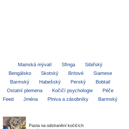
Mainská mývalí
Sfinga
Sibiřský
Bengálsko
Skotský
Britové
Siamese
Barmský
Habešský
Perský
Bobtail
Ostatní plemena
Kočičí psychologie
Péče
Feed
Jména
Plniva a zásobníky
Barmský
Pasta na odstranění kočičích