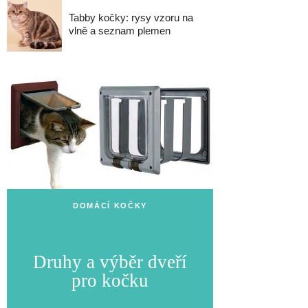
Tabby kočky: rysy vzoru na
vlně a seznam plemen
DOMÁCÍ KOČKY
Druhy a výběr dveří
pro kočku