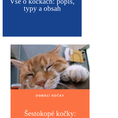
Vše o kočkách: popis,
typy a obsah
DOMÁCÍ KOČKY
Šestokopé kočky: