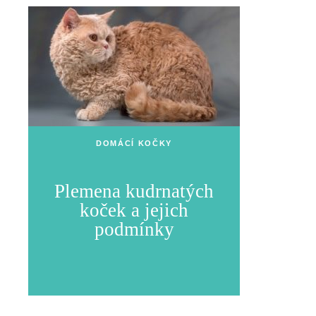
DOMÁCÍ KOČKY
Plemena kudrnatých
koček a jejich
podmínky