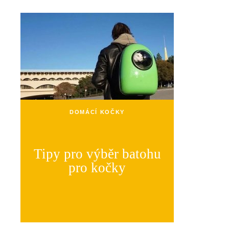
DOMÁCÍ KOČKY
Tipy pro výběr batohu
pro kočky