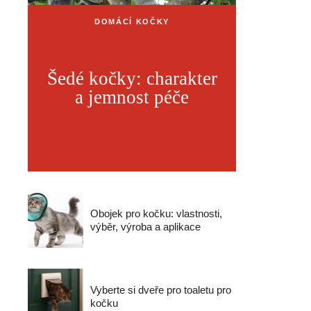
DOMÁCÍ KOČKY
Šedé kočky: charakter
a jemnost péče
Obojek pro kočku: vlastnosti,
výběr, výroba a aplikace
Vyberte si dveře pro toaletu pro
kočku