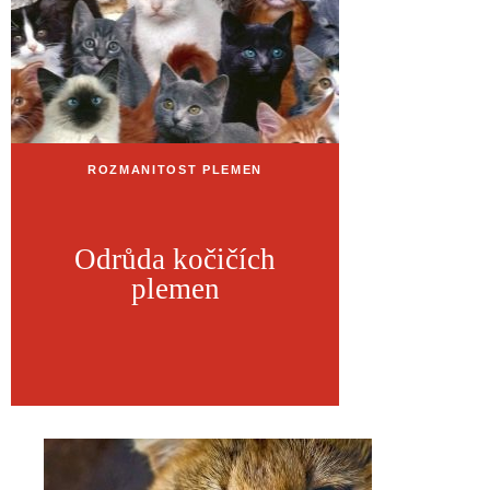
ROZMANITOST PLEMEN
Odrůda kočičích
plemen