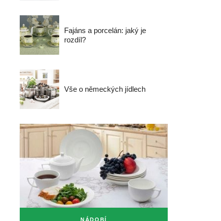
Fajáns a porcelán: jaký je
rozdíl?
Vše o německých jídlech
NÁDOBÍ