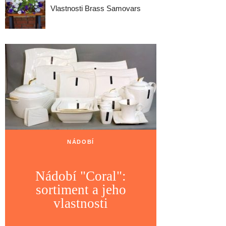
Vlastnosti Brass Samovars
NÁDOBÍ
Nádobí "Coral":
sortiment a jeho
vlastnosti