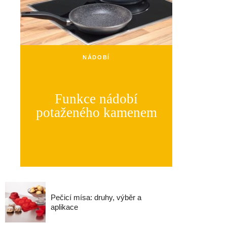
NÁDOBÍ
Funkce nádobí
potaženého kamenem
Pečicí mísa: druhy, výběr a
aplikace