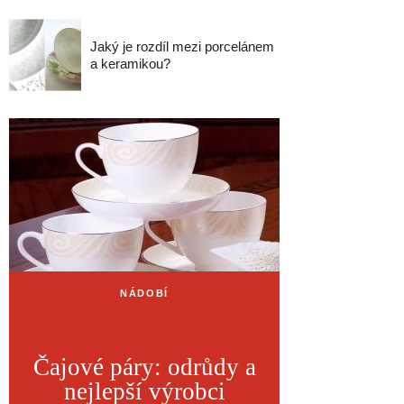
Jaký je rozdíl mezi porcelánem
a keramikou?
NÁDOBÍ
Čajové páry: odrůdy a
nejlepší výrobci