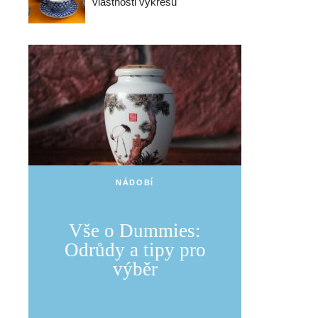
vlastnosti výkresu
NÁDOBÍ
Vše o Dummies:
Odrůdy a tipy pro
výběr