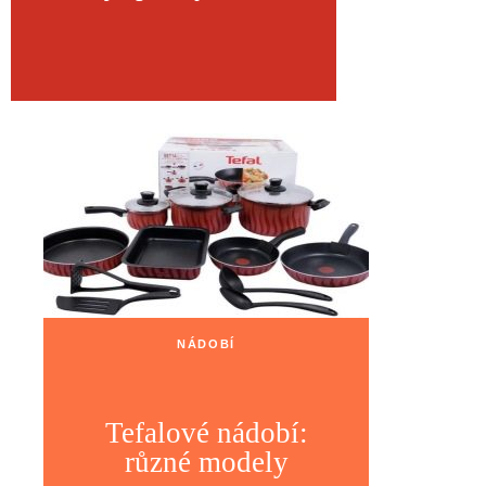
NÁDOBÍ
Tefalové nádobí:
různé modely