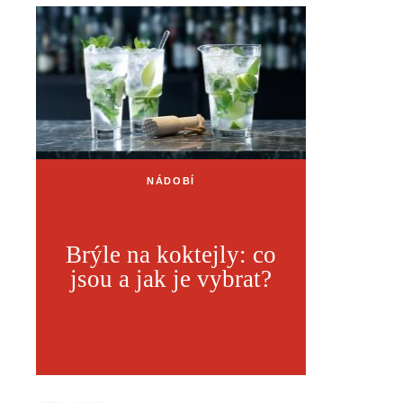
NÁDOBÍ
Brýle na koktejly: co
jsou a jak je vybrat?