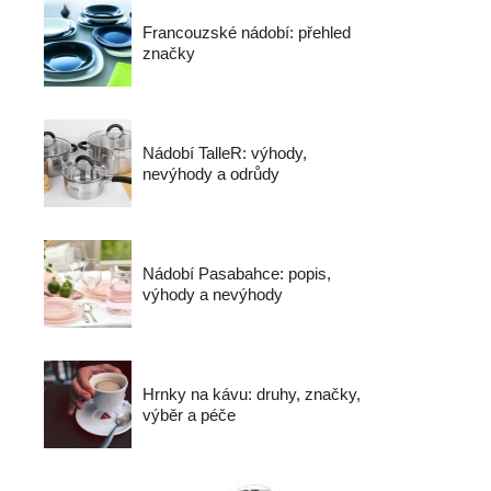
Francouzské nádobí: přehled
značky
Nádobí TalleR: výhody,
nevýhody a odrůdy
Nádobí Pasabahce: popis,
výhody a nevýhody
Hrnky na kávu: druhy, značky,
výběr a péče