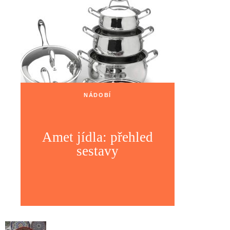
NÁDOBÍ
Amet jídla: přehled
sestavy