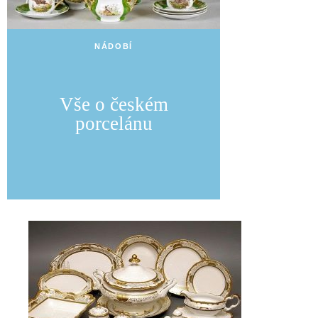
NÁDOBÍ
Vše o českém
porcelánu