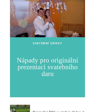
SVATEBNÍ DÁRKY
Nápady pro originální
prezentaci svatebního
daru