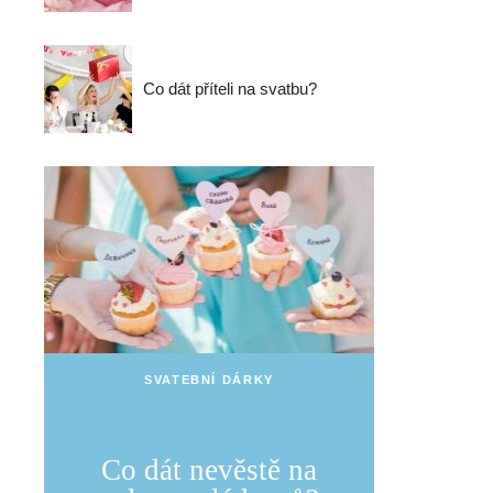
Co dát příteli na svatbu?
SVATEBNÍ DÁRKY
Co dát nevěstě na