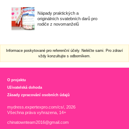
Nápady praktických a
originálních svatebních darů pro
rodiče z novomanželů
Informace poskytované pro referenční účely. Neléčte sami. Pro zdraví
vždy konzultujte s odborníkem.
O projektu
Uživatelská dohoda
Zásady zpracování osobních údajů
mydress.expertexpro.com/cs/, 2026
Všechna práva vyhrazena, 14+
chinatownteam2016@gmail.com