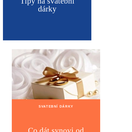
Tipy na svatební
dárky
SVATEBNÍ DÁRKY
Co dát synovi od