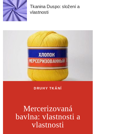
Tkanina Duspo: složení a
vlastnosti
DRUHY TKÁNÍ
Mercerizovaná
bavlna: vlastnosti a
vlastnosti