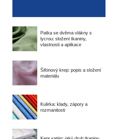
Patka se dvěma vlákny s
lycrou: složení tkaniny,
vlastnosti a aplikace
Šifónový krep: popis a složení
materiálu
Kulirka: klady, zápory a
rozmanitosti
Kepr satén: jaký druh tkaniny,