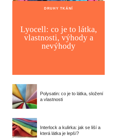
DRUHY TKÁNÍ
Lyocell: co je to látka,
vlastnosti, výhody a
nevýhody
Polysatin: co je to látka, složení
a vlastnosti
Interlock a kulirka: jak se liší a
která látka je lepší?