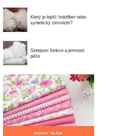
Který je lepší: holofiber nebo
syntetický zimníizér?
Sintepon: funkce a jemnost
péče
DRUHY TKÁNÍ