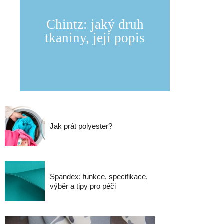
Chintz: jaký druh
tkaniny, její popis
Jak prát polyester?
Spandex: funkce, specifikace,
výběr a tipy pro péči