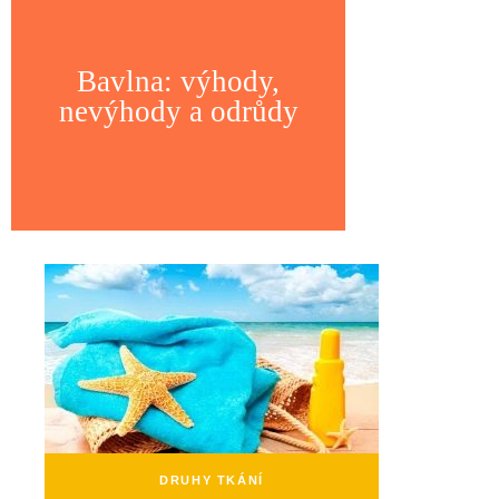
Bavlna: výhody,
nevýhody a odrůdy
DRUHY TKÁNÍ