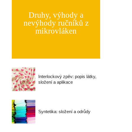
Druhy, výhody a
nevýhody ručníků z
mikrovláken
Interlockový zpěv: popis látky,
složení a aplikace
Syntetika: složení a odrůdy