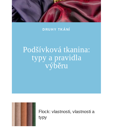
DRUHY TKÁNÍ
Podšívková tkanina:
typy a pravidla
výběru
Flock: vlastnosti, vlastnosti a
typy