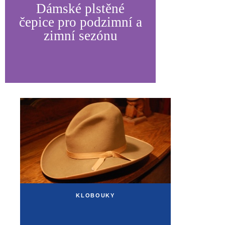
Dámské plstěné
čepice pro podzimní a
zimní sezónu
KLOBOUKY