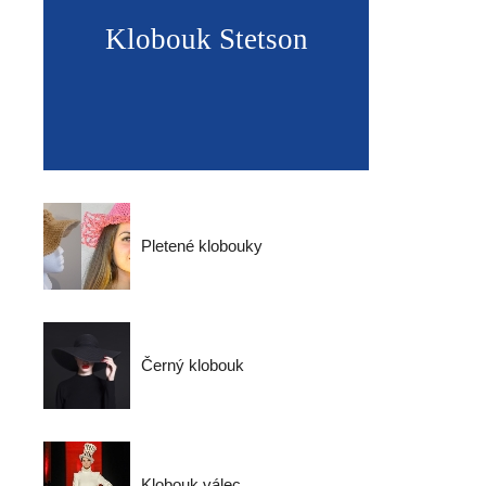
Klobouk Stetson
Pletené klobouky
Černý klobouk
Klobouk válec