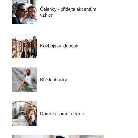
Čelenky - přidejte akcentům
vzhled
Kovbojský klobouk
Bílé klobouky
Dámské zimní čepice