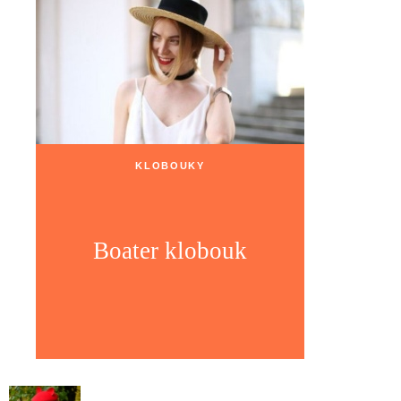
KLOBOUKY
Boater klobouk