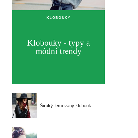
KLOBOUKY
Klobouky - typy a
módní trendy
Široký-lemovaný klobouk