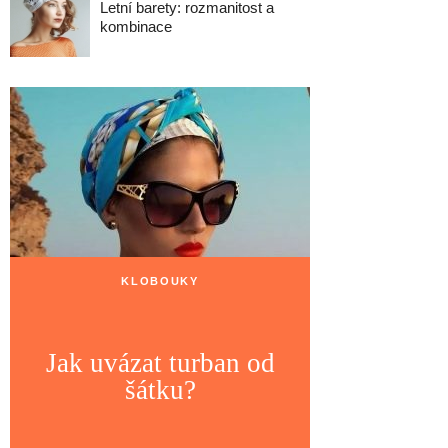
Letní barety: rozmanitost a
kombinace
KLOBOUKY
Jak uvázat turban od
šátku?