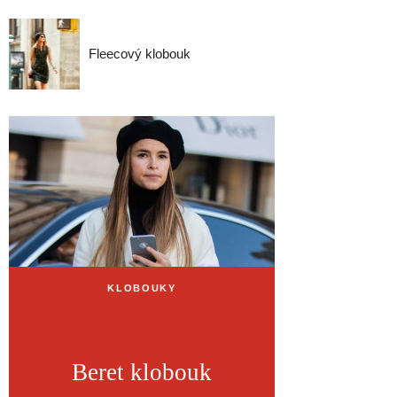
Fleecový klobouk
KLOBOUKY
Beret klobouk