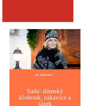
KLOBOUKY
Sada: dámský
klobouk, rukavice a
šátek