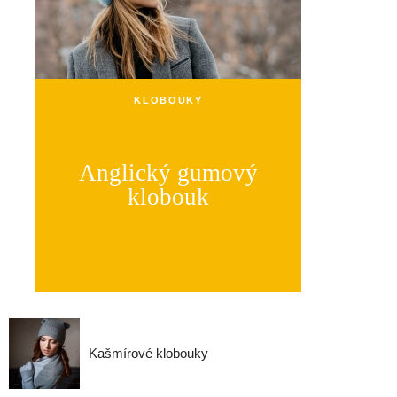
KLOBOUKY
Anglický gumový
klobouk
Kašmírové klobouky