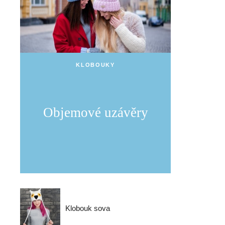
KLOBOUKY
Objemové uzávěry
Klobouk sova