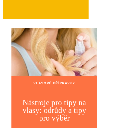
VLASOVÉ PŘÍPRAVKY
Nástroje pro tipy na
vlasy: odrůdy a tipy
pro výběr