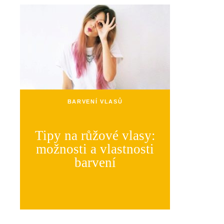
BARVENÍ VLASŮ
Tipy na růžové vlasy:
možnosti a vlastnosti
barvení