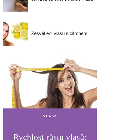
Zesvětlení vlasů s citronem
VLASY
Rychlost růstu vlasů: