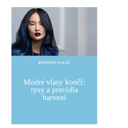
BARVENÍ VLASŮ
Modré vlasy končí:
rysy a pravidla
barvení