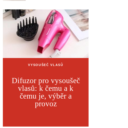
VYSOUŠEČ VLASŮ
Difuzor pro vysoušeč
vlasů: k čemu a k
čemu je, výběr a
provoz