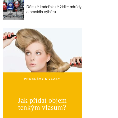
Dětské kadeřnické židle: odrůdy
a pravidla výběru
PROBLÉMY S VLASY
Jak přidat objem
tenkým vlasům?