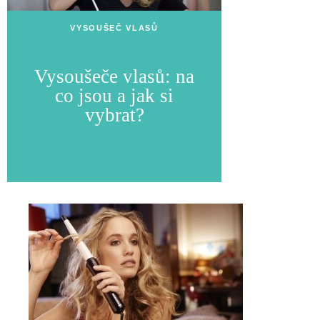
VYSOUŠEČ VLASŮ
Vysoušeče vlasů: na
co jsou a jak si
vybrat?