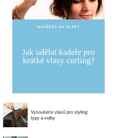
NATÁČKY NA VLASY
Jak udělat kadeře pro
krátké vlasy curling?
Vysoušeče vlasů pro styling:
typy a volby