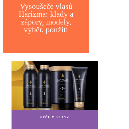
Vysoušeče vlasů
Harizma: klady a
zápory, modely,
výběr, použití
PÉČE O VLASY