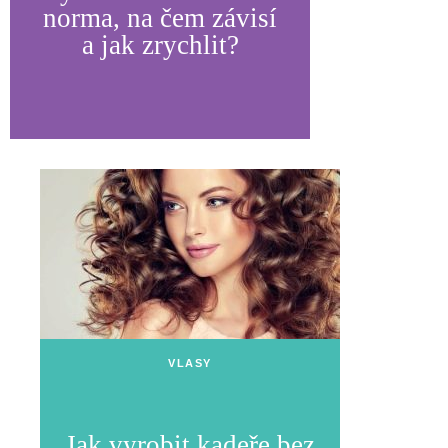
norma, na čem závisí
a jak zrychlit?
VLASY
Jak vyrobit kadeře bez