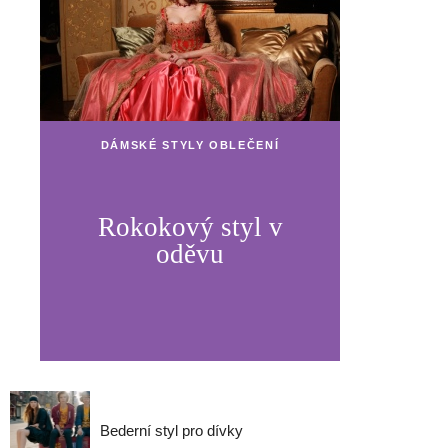
DÁMSKÉ STYLY OBLEČENÍ
Rokokový styl v
oděvu
Bederní styl pro dívky