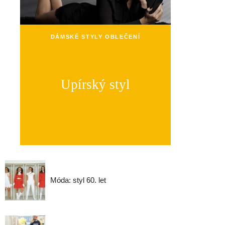
DÁMSKÉ STYLY OBLEČENÍ
Upírský styl
Móda: styl 60. let