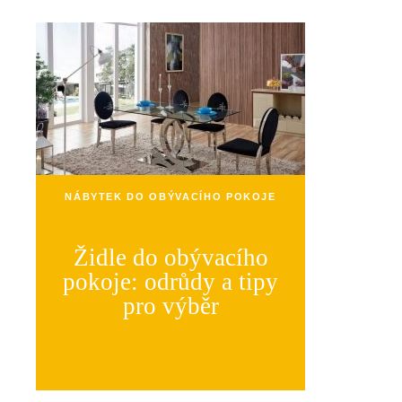
NÁBYTEK DO OBÝVACÍHO POKOJE
Židle do obývacího
pokoje: odrůdy a tipy
pro výběr