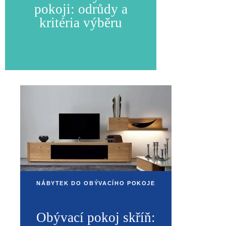
pokoji: odrůdy a
kritéria výběru
NÁBYTEK DO OBÝVACÍHO POKOJE
Obývací pokoj skříň: