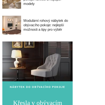
modely
Modulární rohový nábytek do
obývacího pokoje: nejlepší
možnosti a tipy pro výběr
NÁBYTEK DO OBÝVACÍHO POKOJE
Křesla v obývacím