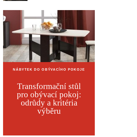
NÁBYTEK DO OBÝVACÍHO POKOJE
Transformační stůl
pro obývací pokoj:
odrůdy a kritéria
výběru