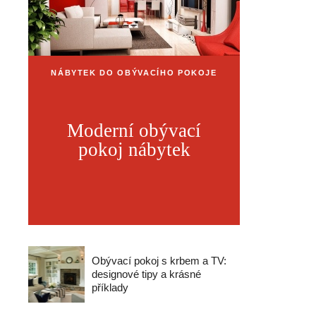
NÁBYTEK DO OBÝVACÍHO POKOJE
Moderní obývací
pokoj nábytek
Obývací pokoj s krbem a TV:
designové tipy a krásné
příklady