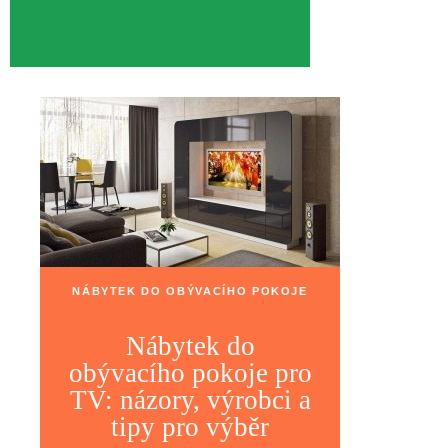
NÁBYTEK DO OBÝVACÍHO POKOJE
Nábytek do
obývacího pokoje pro
TV: názory, výrobci a
tipy pro výběr