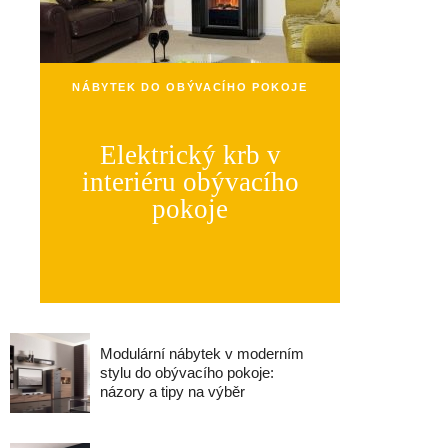
NÁBYTEK DO OBÝVACÍHO POKOJE
Elektrický krb v
interiéru obývacího
pokoje
Modulární nábytek v moderním
stylu do obývacího pokoje:
názory a tipy na výběr