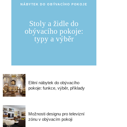
NÁBYTEK DO OBÝVACÍHO POKOJE
Stoly a židle do
obývacího pokoje:
typy a výběr
Elitní nábytek do obývacího
pokoje: funkce, výběr, příklady
Možnosti designu pro televizní
zónu v obývacím pokoji