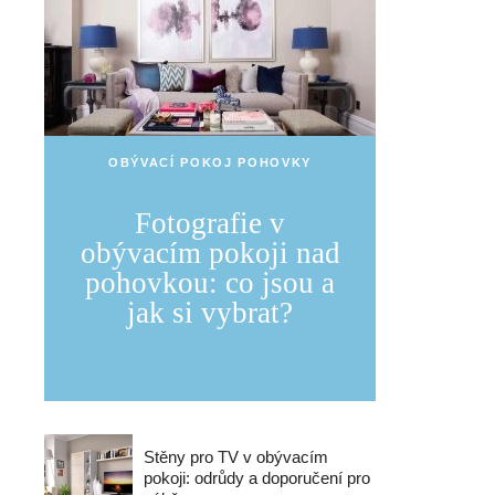
OBÝVACÍ POKOJ POHOVKY
Fotografie v
obývacím pokoji nad
pohovkou: co jsou a
jak si vybrat?
Stěny pro TV v obývacím
pokoji: odrůdy a doporučení pro