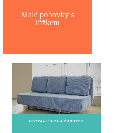
Malé pohovky s
lůžkem
OBÝVACÍ POKOJ POHOVKY